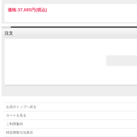
裏地：PE１００％
価格:
37,685円
(税込)
用途・・・家具、家電の梱包
注文
お店のトップへ戻る
カートを見る
ご利用案内
特定商取引法表示