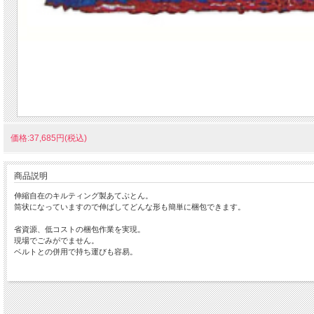
価格:37,685円(税込)
商品説明
伸縮自在のキルティング製あてぶとん。
筒状になっていますので伸ばしてどんな形も簡単に梱包できます。
省資源、低コストの梱包作業を実現。
現場でごみがでません。
ベルトとの併用で持ち運びも容易。
材質・・・表地：PE１００％
中綿：PE１００％
ゴム：１２コール