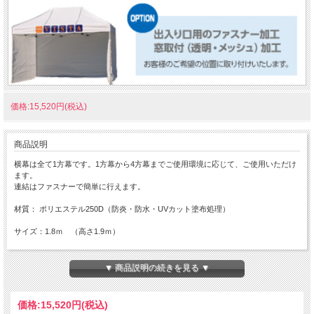
価格:15,520円(税込)
商品説明
横幕は全て1方幕です。1方幕から4方幕までご使用環境に応じて、ご使用いただけ
ます。
連結はファスナーで簡単に行えます。
材質： ポリエステル250D（防炎・防水・UVカット塗布処理）
サイズ：1.8ｍ （高さ1.9ｍ）
※透明色はビニール（厚0.3mm）となります。
▼ 商品説明の続きを見る ▼
価格:
15,520円
(税込)