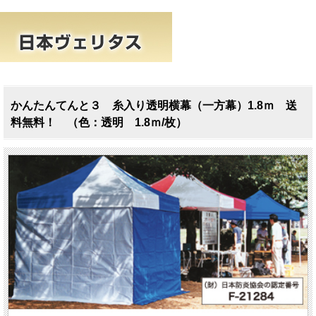
かんたんてんと３ 糸入り透明横幕（一方幕）1.8ｍ 送
料無料！ （色：透明 1.8ｍ/枚）