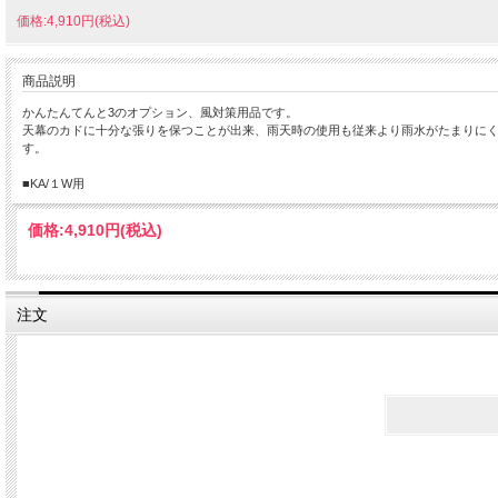
価格:4,910円(税込)
商品説明
かんたんてんと3のオプション、風対策用品です。
天幕のカドに十分な張りを保つことが出来、雨天時の使用も従来より雨水がたまりに
す。
■KA/１W用
価格:
4,910円
(税込)
注文