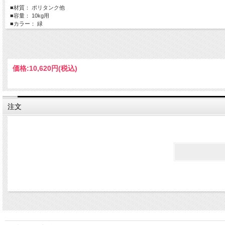
■材質： ポリタンク他
■容量： 10kg用
■カラー： 緑
■付属品： ロープ・ナスカン
価格:
10,620円
(税込)
注文