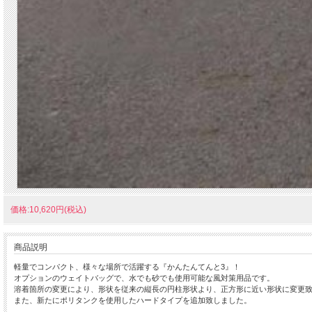
価格:10,620円(税込)
商品説明
軽量でコンパクト、様々な場所で活躍する『かんたんてんと3』！
オプションのウェイトバッグで、水でも砂でも使用可能な風対策用品です。
溶着箇所の変更により、形状を従来の縦長の円柱形状より、正方形に近い形状に変更
また、新たにポリタンクを使用したハードタイプを追加致しました。