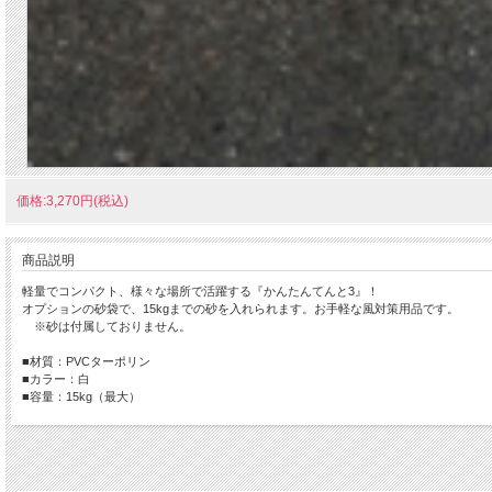
価格:3,270円(税込)
商品説明
軽量でコンパクト、様々な場所で活躍する『かんたんてんと3』！
オプションの砂袋で、15kgまでの砂を入れられます。お手軽な風対策用品です。
※砂は付属しておりません。
■材質：PVCターポリン
■カラー：白
■容量：15kg（最大）