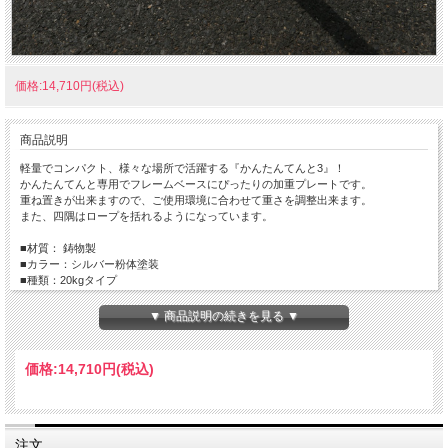
価格:14,710円(税込)
商品説明
軽量でコンパクト、様々な場所で活躍する『かんたんてんと3』！
かんたんてんと専用でフレームベースにぴったりの加重プレートです。
重ね置きが出来ますので、ご使用環境に合わせて重さを調整出来ます。
また、四隅はロープを括れるようになっています。
■材質： 鋳物製
■カラー：シルバー粉体塗装
■種類：20kgタイプ
▼ 商品説明の続きを見る ▼
価格:
14,710円
(税込)
注文