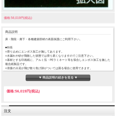
価格:56,019円(税込)
商品説明
床・階段・廊下・各種建築部材の表面保護にご利用下さい。
■特長
○滑り止めにエンボス加工が施してあります。
○水漏れや砂が飛散した状態では滑り易くなりますのでご注意下さい。
○基材とする印画紙に、アルミ箔・PEラミネート等を張合しエンボス加工を施した
複合紙製品です。
○溶接の火花が飛び散り焦げ跡がついては困る場合に使用できます。
■材質
▼ 商品説明の続きを見る ▼
アルミニウム+ポリエチレン+印画紙
価格:
56,019円
(税込)
注文