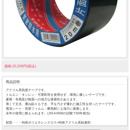
価格:20,269円(税込)
商品説明
アクリル系気密テープです。
トルエン・キシレン・可塑剤等を使用せず、環境に優しいテープです。
夏期・冬期及び粗面への強力な接着性があります。
薄くて丈夫、重ね貼りもでき、手を汚さず優れた施工性を持ったテープです。
透湿シート・気密フィルム・断熱材にも強力に接着します。
永年の使用に耐えられます。(JIS A 6930の試験で50年相当)
材質・・・特殊ポリエチレンクロス+特殊アクリル系粘着剤