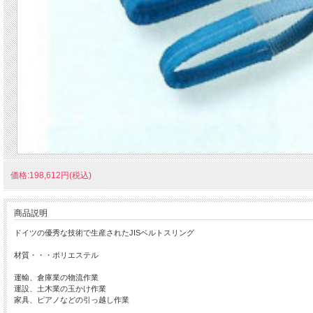
価格:198,612円(税込)
商品説明
ドイツの優秀な技術で生産されたJISベルトスリング
材質・・・ポリエステル
運輸、倉庫業の物流作業
運設、土木業の玉かけ作業
家具、ピアノなどの引っ越し作業