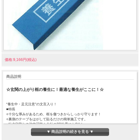
価格:9,166円(税込)
商品説明
☆玄関の上がり框の養生に！最適な養生がここに！☆
“養生中・足元注意”の文言入り！
■特長
○十分な厚みがあるため、框を傷つきからしっかり守ります！
○裏側のテープをはがして貼るだけの簡単施工です。
○社名印刷もご注文可能！会社のPR効果にもOK！
○繰り返し使えますので、環境に優しく経済的です。
▼ 商品説明の続きを見る ▼