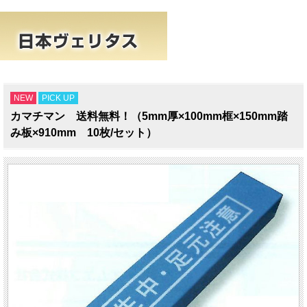
NEW
PICK UP
カマチマン 送料無料！（5mm厚×100mm框×150mm踏
み板×910mm 10枚/セット）