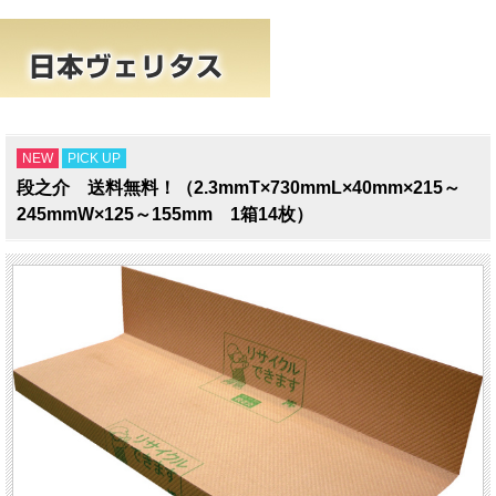
NEW
PICK UP
段之介 送料無料！（2.3mmT×730mmL×40mm×215～
245mmW×125～155mm 1箱14枚）