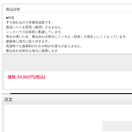
商品説明
■特長
手で切れるので作業性抜群です。
透湿シートを変質（膨潤）させません。
シックハウス症候群に配慮しています。
厚みが薄いため、重ね合わせ部分にトンネル（段差）が発生しにくくなっています。
被着体に強力に貼り付きます。
高温時でも接着剤のたれや剥がれ落ちがありません。
重ね合わせ部分も強力に接着します。
■材質
ポリエチレンクロス
■用途
価格:
39,860円
(税込)
透湿・防水テープの固定用
注文