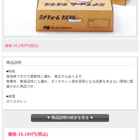
価格:16,180円(税込)
商品説明
■特長
発泡体ですので柔軟性に優れ、復元力もあります。
無毒性・耐薬品性にも優れ、ダイオキシン発生原因となる塩素を含まない環境に配
慮された商品です。
■材質
ポリエチレン
■用途
目地のバックアップ材
▼ 商品説明の続きを見る ▼
価格:
16,180円
(税込)