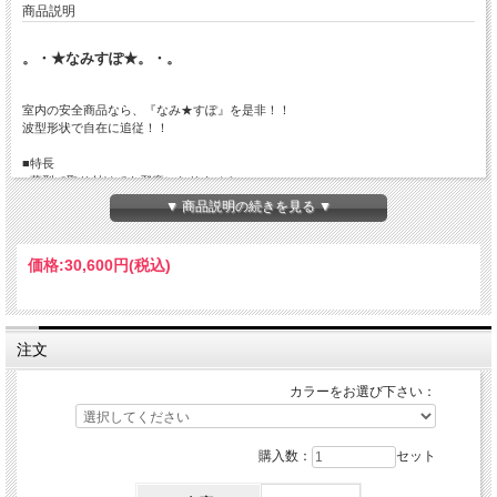
商品説明
。・★なみすぽ★。・。
室内の安全商品なら、『なみ★すぽ』を是非！！
波型形状で自在に追従！！
■特長
○薄型で取り付けても邪魔になりません。
○クッション性抜群のスポンジで、衝撃を吸収します。
▼ 商品説明の続きを見る ▼
○はさみやカッターでのカットが可能で加工が簡単です。
■材質
価格:
30,600円
(税込)
EPDMスポンジ＋紙系粘着テープ
■用途
耐候性に優れていますので、屋内はもちろんのこと駐車場や倉庫等の屋外でも安心
してご使用頂けます。
注文
体育館などにもおすすめです。
カラーをお選び下さい：
購入数：
セット