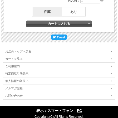
購入数：
缶
在庫
あり
お店のトップへ戻る
カートを見る
ご利用案内
オイルゲーターは、油を分解するバクテリアとそのバクテリアを生かすための、栄
養剤が入ったセルロース繊維の油吸着剤で、土壌改良剤に最適です。
特定商取引法表示
バイオ先進国、アメリカが特許認定！！
個人情報の取扱い
メルマガ登録
お問い合わせ
表示：スマートフォン｜
PC
Copyright (C) All Rights Reserved.