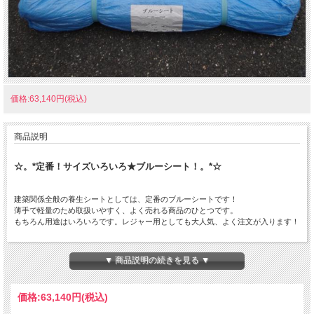
価格:63,140円(税込)
商品説明
☆。*定番！サイズいろいろ★ブルーシート！。*☆
建築関係全般の養生シートとしては、定番のブルーシートです！
薄手で軽量のため取扱いやすく、よく売れる商品のひとつです。
もちろん用途はいろいろです。レジャー用としても大人気、よく注文が入ります！
●3.6ｍ×5.4m
▼ 商品説明の続きを見る ▼
●7.2ｍ×7.2m
●7.2ｍ×9.0m
価格:
63,140円
(税込)